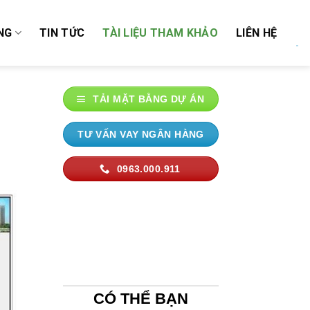
NG
TIN TỨC
TÀI LIỆU THAM KHẢO
LIÊN HỆ
TẢI MẶT BẰNG DỰ ÁN
TƯ VẤN VAY NGÂN HÀNG
0963.000.911
CÓ THỂ BẠN