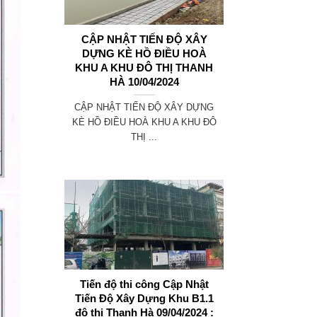
CẬP NHẬT TIẾN ĐỘ XÂY
DỰNG KÈ HỒ ĐIỀU HOÀ
KHU A KHU ĐÔ THỊ THANH
HÀ 10/04/2024
CẬP NHẬT TIẾN ĐỘ XÂY DỰNG
KÈ HỒ ĐIỀU HOÀ KHU A KHU ĐÔ
THỊ ...
Tiến độ thi công Cập Nhật
Tiến Độ Xây Dựng Khu B1.1
đô thị Thanh Hà 09/04/2024 :