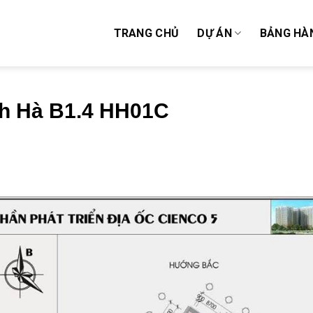
TRANG CHỦ
DỰ ÁN
BẢNG HÀ
h Hà B1.4 HH01C