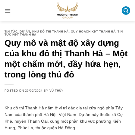
Skip
to
content
TIN TỨC
,
DỰ ÁN
,
KHU ĐÔ THỊ THANH HÀ
,
QUY HOẠCH KĐT THANH HÀ
,
TIN
TỨC KĐT THANH HÀ
Quy mô và mật độ xây dựng
của khu đô thị Thanh Hà – Một
một chấm mới, đầy hứa hẹn,
trong lòng thủ đô
POSTED ON
29/02/2024
BY
VŨ THỦY
Khu đô thị Thanh Hà nằm ở vị trí đắc địa tại cửa ngõ phía Tây
Nam của thành phố Hà Nội, Việt Nam. Dự án này thuộc xã Cự
Khê, huyện Thanh Oai, cùng một phần khu vực phường Kiến
Hưng, Phúc La, thuộc quận Hà Đông.