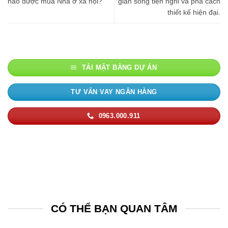
nào được mua Nhà ở xã hội?
gian sống tiện nghi và phá cách
thiết kế hiện đại.
TẢI MẶT BẰNG DỰ ÁN
TƯ VẤN VAY NGÂN HÀNG
0963.000.911
CÓ THỂ BẠN QUAN TÂM