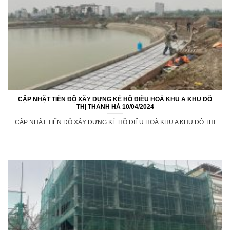
CẬP NHẬT TIẾN ĐỘ XÂY DỰNG KÈ HỒ ĐIỀU HOÀ KHU A KHU ĐÔ
THỊ THANH HÀ 10/04/2024
CẬP NHẬT TIẾN ĐỘ XÂY DỰNG KÈ HỒ ĐIỀU HOÀ KHU A KHU ĐÔ THỊ
...