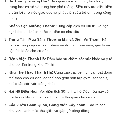
Hệ Thống Trường Học:
Bao gồm cả mầm non, tiểu học,
trung học cơ sở và trung học phổ thông. Điều này tạo điều kiện
thuận lợi cho việc giáo dục và phát triển của trẻ em trong cộng
đồng.
Khách Sạn Mường Thanh:
Cung cấp dịch vụ lưu trú và tiện
nghi cho du khách hoặc cư dân có nhu cầu.
Trung Tâm Mua Sắm, Thương Mại và Dịch Vụ Thanh Hà:
Là nơi cung cấp các sản phẩm và dịch vụ mua sắm, giải trí và
tiện ích khác cho cư dân.
Bệnh Viện Thanh Hà:
Đảm bảo sự chăm sóc sức khỏe và y tế
cho cư dân trong khu đô thị.
Khu Thể Thao Thanh Hà:
Cung cấp các tiện ích và hoạt động
thể thao cho cư dân, có thể bao gồm sân tập gym, sân tenis,
hoặc các sân vận động khác.
Hai Hồ Điều Hòa:
Với diện tích 30ha, hai hồ điều hòa này có
thể tạo ra không gian xanh và nơi thư giãn cho cư dân.
Các Vườn Cảnh Quan, Công Viên Cây Xanh:
Tạo ra các
khu vực xanh mát, thư giãn và gặp gỡ cộng đồng.