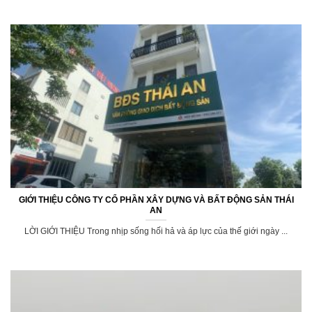
GIỚI THIỆU CÔNG TY CỔ PHẦN XÂY DỰNG VÀ BẤT ĐỘNG SẢN THÁI
AN
LỜI GIỚI THIỆU Trong nhịp sống hối hả và áp lực của thế giới ngày ...