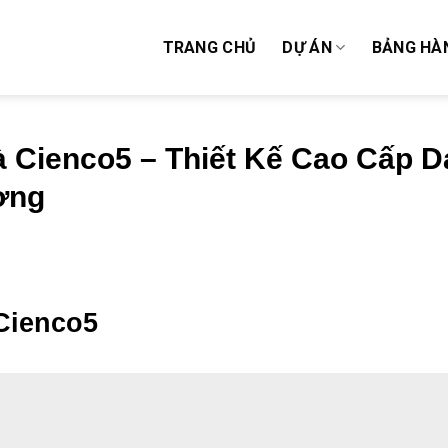
TRANG CHỦ
DỰ ÁN
BẢNG HÀ
à Cienco5 – Thiết Kế Cao Cấp D
ợng
Cienco5