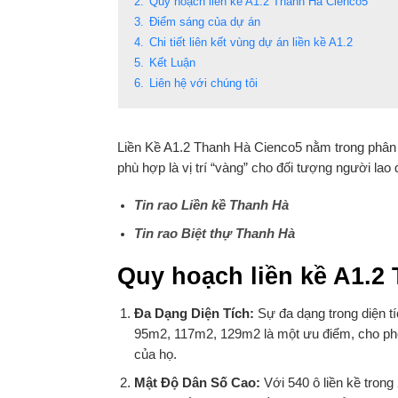
2.
Quy hoạch liền kề A1.2 Thanh Hà Cienco5
3.
Điểm sáng của dự án
4.
Chi tiết liên kết vùng dự án liền kề A1.2
5.
Kết Luận
6.
Liên hệ với chúng tôi
Liền Kề A1.2 Thanh Hà Cienco5 nằm trong phân kh
phù hợp là vị trí “vàng” cho đối tượng người lao 
Tin rao Liền kề Thanh Hà
Tin rao Biệt
thự
Thanh
Hà
Quy hoạch liền kề A1.2
Đa Dạng Diện Tích:
Sự đa dạng trong diện t
95m2, 117m2, 129m2 là một ưu điểm, cho phép
của họ.
Mật Độ Dân Số Cao:
Với 540 ô liền kề trong