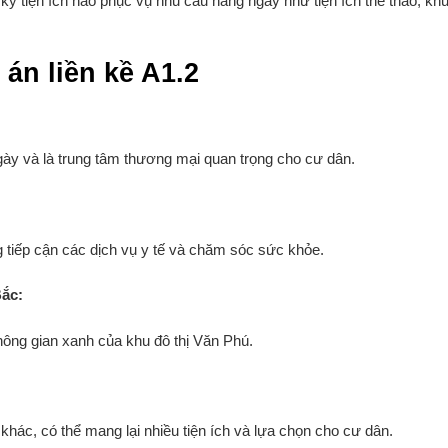
kỳ tiện ích nào phục vụ nhu cầu hàng ngày như tiện ích thể thao, kh
 án liền kề A1.2
ày và là trung tâm thương mại quan trọng cho cư dân.
 tiếp cận các dịch vụ y tế và chăm sóc sức khỏe.
Bắc:
 không gian xanh của khu đô thị Văn Phú.
 khác, có thể mang lại nhiều tiện ích và lựa chọn cho cư dân.