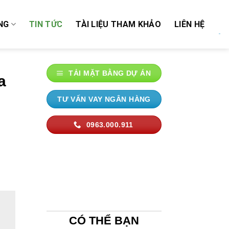
NG
TIN TỨC
TÀI LIỆU THAM KHẢO
LIÊN HỆ
TẢI MẶT BẰNG DỰ ÁN
a
TƯ VẤN VAY NGÂN HÀNG
0963.000.911
CÓ THỂ BẠN