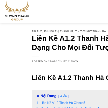
Skip
to
content
TIN TỨC
,
KHU ĐÔ THỊ THANH HÀ
,
TIN TỨC KĐT THANH HÀ
Liền Kề A1.2 Thanh H
Dạng Cho Mọi Đối Tư
POSTED ON
21/02/2024
BY
CIENCO
Liền Kề A1.2 Thanh Hà 
≣ Nội Dung
≙ Ẩn
1.
Liền Kề A1.2 Thanh Hà Cienco5