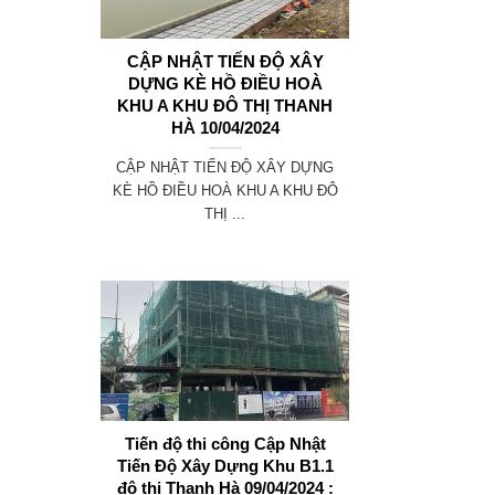
CẬP NHẬT TIẾN ĐỘ XÂY
DỰNG KÈ HỒ ĐIỀU HOÀ
KHU A KHU ĐÔ THỊ THANH
HÀ 10/04/2024
CẬP NHẬT TIẾN ĐỘ XÂY DỰNG
KÈ HỒ ĐIỀU HOÀ KHU A KHU ĐÔ
THỊ ...
Tiến độ thi công Cập Nhật
Tiến Độ Xây Dựng Khu B1.1
đô thị Thanh Hà 09/04/2024 :