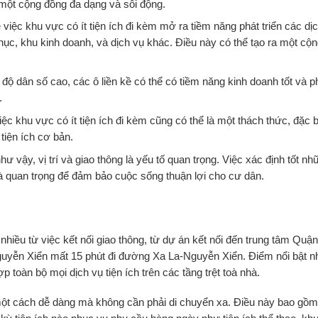
 một cộng đồng đa dạng và sôi động.
 việc khu vực có ít tiện ích đi kèm mở ra tiềm năng phát triển các dị
ục, khu kinh doanh, và dịch vụ khác. Điều này có thể tạo ra một cộ
độ dân số cao, các ô liền kề có thể có tiềm năng kinh doanh tốt và 
.
iệc khu vực có ít tiện ích đi kèm cũng có thể là một thách thức, đặc b
tiện ích cơ bản.
 vậy, vị trí và giao thông là yếu tố quan trọng. Việc xác định tốt nh
là quan trọng để đảm bảo cuộc sống thuận lợi cho cư dân.
nhiều từ việc kết nối giao thông, từ dự án kết nối đến trung tâm Quậ
guyễn Xiển mất 15 phút đi đường Xa La-Nguyễn Xiển. Điểm nổi bật n
p toàn bộ mọi dịch vụ tiện ích trên các tầng trệt toà nhà.
n một cách dễ dàng mà không cần phải di chuyển xa. Điều này bao gồm