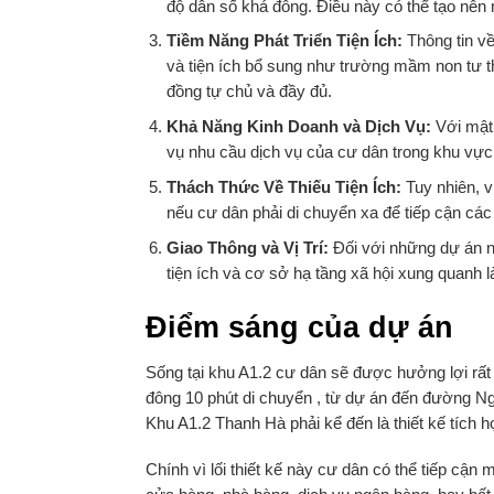
độ dân số khá đông. Điều này có thể tạo nên
Tiềm Năng Phát Triển Tiện Ích:
Thông tin về
và tiện ích bổ sung như trường mầm non tư th
đồng tự chủ và đầy đủ.
Khả Năng Kinh Doanh và Dịch Vụ:
Với mật 
vụ nhu cầu dịch vụ của cư dân trong khu vực
Thách Thức Về Thiếu Tiện Ích:
Tuy nhiên, v
nếu cư dân phải di chuyển xa để tiếp cận các 
Giao Thông và Vị Trí:
Đối với những dự án như
tiện ích và cơ sở hạ tầng xã hội xung quanh 
Điểm sáng của dự án
Sống tại khu A1.2 cư dân sẽ được hưởng lợi rất 
đông 10 phút di chuyển , từ dự án đến đường N
Khu A1.2 Thanh Hà phải kể đến là thiết kế tích hợ
Chính vì lối thiết kế này cư dân có thể tiếp cậ