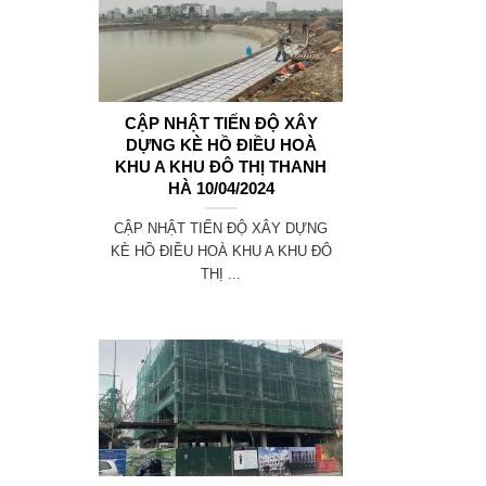
CẬP NHẬT TIẾN ĐỘ XÂY
DỰNG KÈ HỒ ĐIỀU HOÀ
KHU A KHU ĐÔ THỊ THANH
HÀ 10/04/2024
CẬP NHẬT TIẾN ĐỘ XÂY DỰNG
KÈ HỒ ĐIỀU HOÀ KHU A KHU ĐÔ
THỊ ...