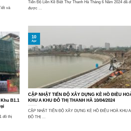
Tiến Độ Liền Kề Biệt Thự Thanh Hà Tháng 6 Năm 2024 đã đ
iết và
được ...
10
Apr
CẬP NHẬT TIẾN ĐỘ XÂY DỰNG KÈ HỒ ĐIỀU HO
 Khu B1.1
KHU A KHU ĐÔ THỊ THANH HÀ 10/04/2024
ại
CẬP NHẬT TIẾN ĐỘ XÂY DỰNG KÈ HỒ ĐIỀU HOÀ KHU A
 đô thị
ĐÔ THỊ ...