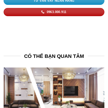
TƯ VẤN VAY NGÂN HÀNG
0963.000.911
CÓ THỂ BẠN QUAN TÂM