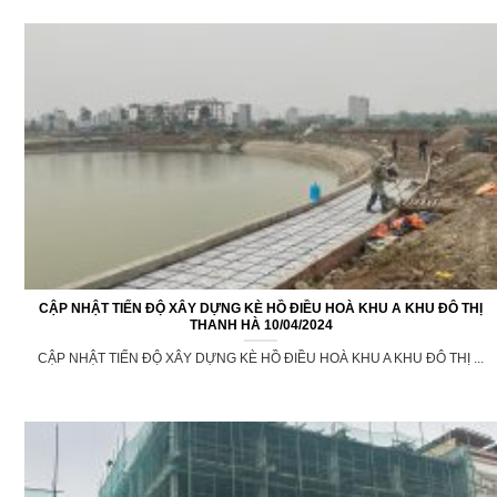
CẬP NHẬT TIẾN ĐỘ XÂY DỰNG KÈ HỒ ĐIỀU HOÀ KHU A KHU ĐÔ THỊ
THANH HÀ 10/04/2024
CẬP NHẬT TIẾN ĐỘ XÂY DỰNG KÈ HỒ ĐIỀU HOÀ KHU A KHU ĐÔ THỊ ...