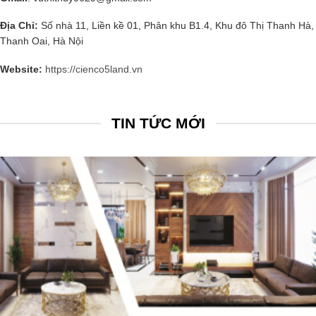
Địa Chỉ:
Số nhà 11, Liền kề 01, Phân khu B1.4, Khu đô Thị Thanh Hà,
Thanh Oai, Hà Nội
Website:
https://cienco5land.vn
TIN TỨC MỚI