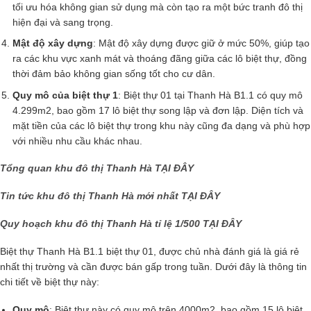
tối ưu hóa không gian sử dụng mà còn tạo ra một bức tranh đô thị
hiện đại và sang trọng.
Mật độ xây dựng
: Mật độ xây dựng được giữ ở mức 50%, giúp tạo
ra các khu vực xanh mát và thoáng đãng giữa các lô biệt thự, đồng
thời đảm bảo không gian sống tốt cho cư dân.
Quy mô của biệt thự 1
: Biệt thự 01 tại Thanh Hà B1.1 có quy mô
4.299m2, bao gồm 17 lô biệt thự song lập và đơn lập. Diện tích và
mặt tiền của các lô biệt thự trong khu này cũng đa dạng và phù hợp
với nhiều nhu cầu khác nhau.
Tổng quan khu đô thị Thanh Hà
TẠI ĐÂY
Tin tức khu đô thị Thanh Hà mới nhất
TẠI ĐÂY
Quy hoạch khu đô thị Thanh Hà tỉ lệ 1/500
TẠI ĐÂY
Biệt thự Thanh Hà B1.1 biệt thự 01, được chủ nhà đánh giá là giá rẻ
nhất thị trường và cần được bán gấp trong tuần. Dưới đây là thông tin
chi tiết về biệt thự này:
Quy mô
: Biệt thự này có quy mô trên 4000m2, bao gồm 15 lô biệt