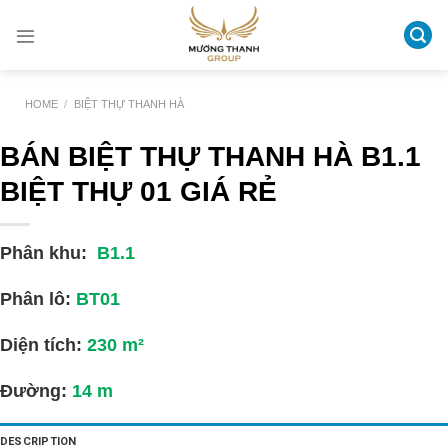
Skip
to
content
HOME
/
BIỆT THỰ THANH HÀ
BÁN BIỆT THỰ THANH HÀ B1.1
BIỆT THỰ 01 GIÁ RẺ
Phân khu:
B1.1
Phân lô:
BT01
Diện tích:
230
m²
Đường:
14
m
DESCRIPTION