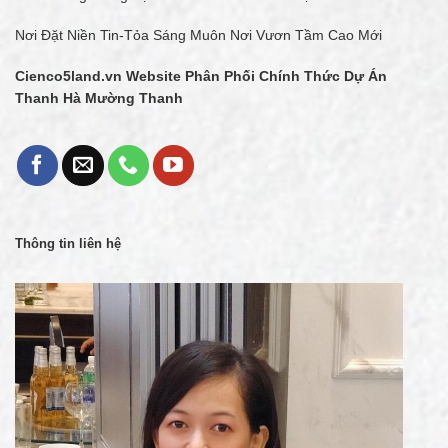
Cienco5 Land
Tiên Phong Trong Sự Phát Triển Nhà & Đô Thị
Nơi Đặt Niền Tin-Tỏa Sáng Muôn Nơi Vươn Tầm Cao Mới
Cienco5land.vn
Website Phân Phối Chính Thức Dự Án
Thanh Hà Mường Thanh
Thông tin liên hệ