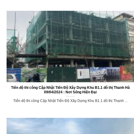
CẬP NHẬT TIẾN ĐỘ XÂY DỰNG KÈ HỒ ĐIỀU HOÀ KHU A KHU ĐÔ THỊ
THANH HÀ 10/04/2024
CẬP NHẬT TIẾN ĐỘ XÂY DỰNG KÈ HỒ ĐIỀU HOÀ KHU A KHU ĐÔ THỊ ...
Tiến độ thi công Cập Nhật Tiến Độ Xây Dựng Khu B1.1 đô thị Thanh Hà
09/04/2024 : Nơi Sống Hiện Đại
Tiến độ thi công Cập Nhật Tiến Độ Xây Dựng Khu B1.1 đô thị Thanh ...