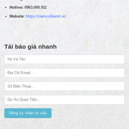
Trưởng phòng kinh doanh
VPGD : Số nhà 11 Liền kề B1.4 - LK01, KĐT Thanh Hà
Mường Thanh
Hotline:
0963.000.911
Website
:
https://cienco5land.vn
Tải báo giá nhanh