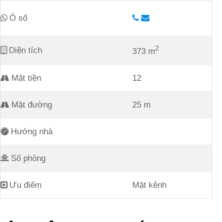
Phân khu
A2.2
Tên lô
BT03
Ô số
2
Diện tích
373 m
Mặt tiền
12
Mặt đường
25 m
Hướng nhà
Số phòng