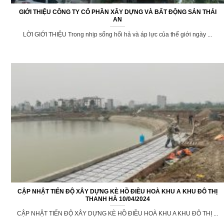
GIỚI THIỆU CÔNG TY CỔ PHẦN XÂY DỰNG VÀ BẤT ĐỘNG SẢN THÁI
AN
LỜI GIỚI THIỆU Trong nhịp sống hối hả và áp lực của thế giới ngày ...