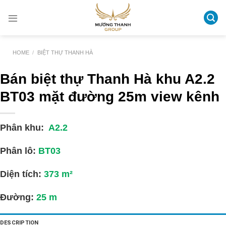
Skip
to
content
HOME
/
BIỆT THỰ THANH HÀ
Bán biệt thự Thanh Hà khu A2.2
BT03 mặt đường 25m view kênh
Phân khu:
A2.2
Phân lô:
BT03
Diện tích:
373
m²
Đường:
25
m
DESCRIPTION