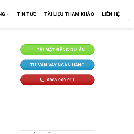
NG
TIN TỨC
TÀI LIỆU THAM KHẢO
LIÊN HỆ
TẢI MẶT BẰNG DỰ ÁN
TƯ VẤN VAY NGÂN HÀNG
0963.000.911