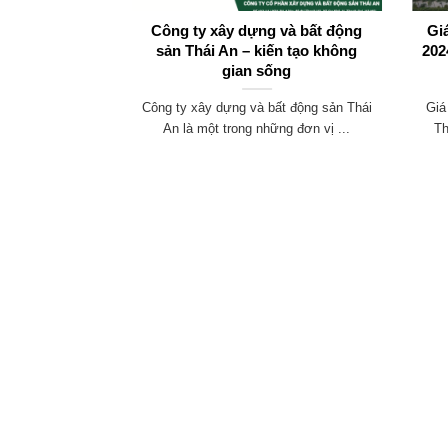
B2.4 – Cơ hội
Công ty xây dựng và bất động
Gi
 và hấp dẫn
sản Thái An – kiến tạo không
202
gian sống
4 mằm trong khu
Công ty xây dựng và bất động sản Thái
Giá
u vực này ...
An là một trong những đơn vị ...
Th