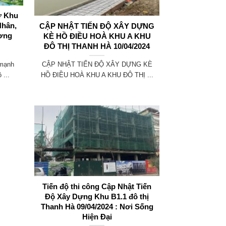
ư Khu
GIỚI THIỆU CÔNG TY CỔ PHẦN
Nhân,
XÂY DỰNG VÀ BẤT ĐỘNG SẢN
CẬP NHẬT TIẾN ĐỘ XÂY DỰNG
ơng
THÁI AN
KÈ HỒ ĐIỀU HOÀ KHU A KHU
ĐÔ THỊ THANH HÀ 10/04/2024
LỜI GIỚI THIỆU Trong nhịp sống hối
 mạnh
CẬP NHẬT TIẾN ĐỘ XÂY DỰNG KÈ
hả và áp lực của thế giới ngày ...
 ...
HỒ ĐIỀU HOÀ KHU A KHU ĐÔ THỊ ...
Tiến độ thi công Cập Nhật Tiến
Độ Xây Dựng Khu B1.1 đô thị
Thanh Hà 09/04/2024 : Nơi Sống
Hiện Đại