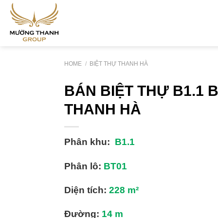
Skip
to
content
HOME
/
BIỆT THỰ THANH HÀ
BÁN BIỆT THỰ B1.1
THANH HÀ
Phân khu:
B1.1
Phân lô:
BT01
Diện tích:
228
m²
Đường:
14
m