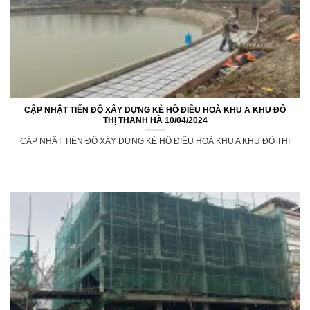
CẬP NHẬT TIẾN ĐỘ XÂY DỰNG KÈ HỒ ĐIỀU HOÀ KHU A KHU ĐÔ
THỊ THANH HÀ 10/04/2024
CẬP NHẬT TIẾN ĐỘ XÂY DỰNG KÈ HỒ ĐIỀU HOÀ KHU A KHU ĐÔ THỊ
...