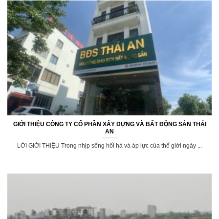
GIỚI THIỆU CÔNG TY CỔ PHẦN XÂY DỰNG VÀ BẤT ĐỘNG SẢN THÁI
AN
LỜI GIỚI THIỆU Trong nhịp sống hối hả và áp lực của thế giới ngày ...