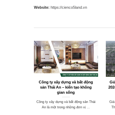
Website:
https://cienco5land.vn
B2.4 – Cơ hội
Công ty xây dựng và bất động
Gi
 và hấp dẫn
sản Thái An – kiến tạo không
202
gian sống
4 mằm trong khu
Công ty xây dựng và bất động sản Thái
Giá
u vực này ...
An là một trong những đơn vị ...
Th