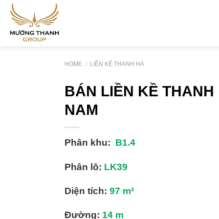
Skip
to
content
HOME
/
LIỀN KỀ THANH HÀ
BÁN LIỀN KỀ THANH 
NAM
Phân khu:
B1.4
Phân lô:
LK39
Diện tích:
97
m²
Đường:
14
m