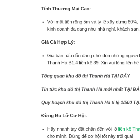
Tính Thương Mại Cao:
Với mặt tiền rộng 5m và tỷ lệ xây dựng 80%, l
kinh doanh đa dạng như nhà nghỉ, khách sạn,
Giá Cả Hợp Lý:
Giá bán hấp dẫn đang chờ đón những người hiể
Thanh Hà B1.4 liền kề 39. Xin vui lòng liên hệ
Tổng quan khu đô thị Thanh Hà
TẠI ĐÂY
Tin tức khu đô thị Thanh Hà mới nhất
TẠI Đ
Quy hoạch khu đô thị Thanh Hà tỉ lệ 1/500
TẠ
Đừng Bỏ Lỡ Cơ Hội:
Hãy nhanh tay đặt chân đến với lô
liền kề Th
cho mình. Đừng để cơ hội tốt này trôi qua!