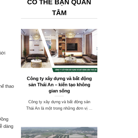
CÓ THỂ BẠN QUAN
TÂM
iới
Công ty xây dựng và bất động
sản Thái An – kiến tạo không
thể thao
gian sống
Công ty xây dựng và bất động sản
Thái An là một trong những đơn vị ...
 Đồng
dễ dàng