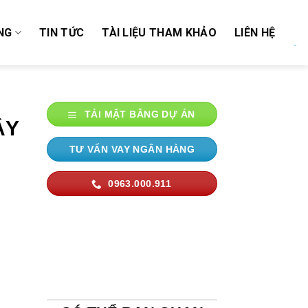
NG
TIN TỨC
TÀI LIỆU THAM KHẢO
LIÊN HỆ
TẢI MẶT BẰNG DỰ ÁN
ÂY
TƯ VẤN VAY NGÂN HÀNG
0963.000.911