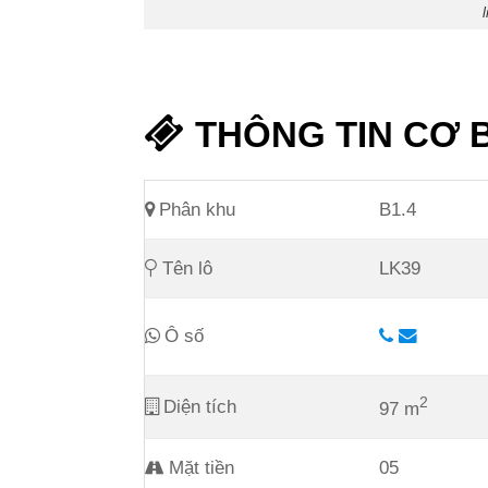
THÔNG TIN CƠ 
Phân khu
B1.4
Tên lô
LK39
Ô số
2
Diện tích
97 m
Mặt tiền
05