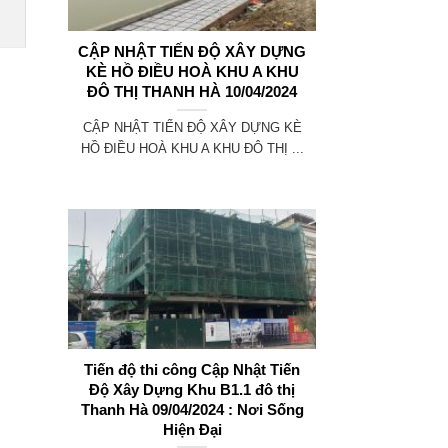
CẬP NHẬT TIẾN ĐỘ XÂY DỰNG
KÈ HỒ ĐIỀU HOÀ KHU A KHU
ĐÔ THỊ THANH HÀ 10/04/2024
CẬP NHẬT TIẾN ĐỘ XÂY DỰNG KÈ
HỒ ĐIỀU HOÀ KHU A KHU ĐÔ THỊ ...
Tiến độ thi công Cập Nhật Tiến
Độ Xây Dựng Khu B1.1 đô thị
Thanh Hà 09/04/2024 : Nơi Sống
Hiện Đại