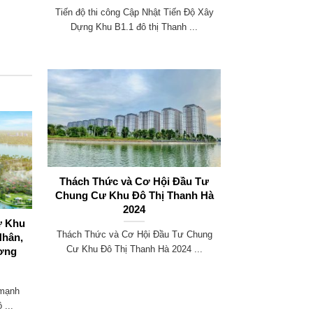
Tiến độ thi công Cập Nhật Tiến Độ Xây
Dựng Khu B1.1 đô thị Thanh ...
Thách Thức và Cơ Hội Đầu Tư
Chung Cư Khu Đô Thị Thanh Hà
2024
ư Khu
GIỚI THIỆU CÔNG TY CỔ PHẦN
Thách Thức và Cơ Hội Đầu Tư Chung
Nhân,
XÂY DỰNG VÀ BẤT ĐỘNG SẢN
Cư Khu Đô Thị Thanh Hà 2024 ...
ơng
THÁI AN
LỜI GIỚI THIỆU Trong nhịp sống hối
 mạnh
hả và áp lực của thế giới ngày ...
 ...