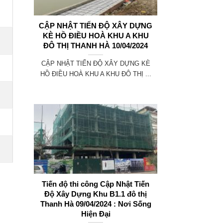
CẬP NHẬT TIẾN ĐỘ XÂY DỰNG
KÈ HỒ ĐIỀU HOÀ KHU A KHU
ĐÔ THỊ THANH HÀ 10/04/2024
CẬP NHẬT TIẾN ĐỘ XÂY DỰNG KÈ
HỒ ĐIỀU HOÀ KHU A KHU ĐÔ THỊ ...
Tiến độ thi công Cập Nhật Tiến
Độ Xây Dựng Khu B1.1 đô thị
Thanh Hà 09/04/2024 : Nơi Sống
Hiện Đại