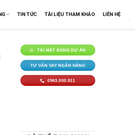
NG
TIN TỨC
TÀI LIỆU THAM KHẢO
LIÊN HỆ
TẢI MẶT BẰNG DỰ ÁN
g
TƯ VẤN VAY NGÂN HÀNG
0963.000.911