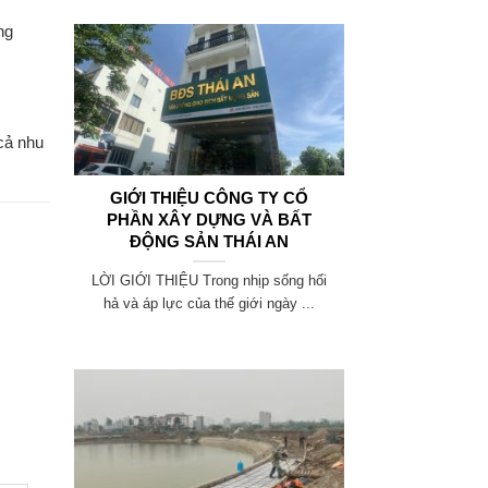
ng
 cả nhu
GIỚI THIỆU CÔNG TY CỔ
PHẦN XÂY DỰNG VÀ BẤT
ĐỘNG SẢN THÁI AN
LỜI GIỚI THIỆU Trong nhịp sống hối
hả và áp lực của thế giới ngày ...