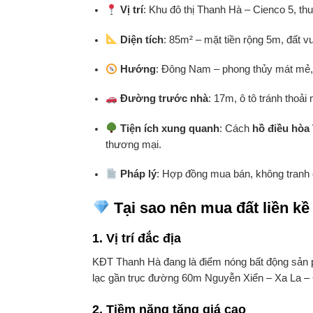
Vị trí
: Khu đô thị Thanh Hà – Cienco 5, t
Diện tích
: 85m² – mặt tiền rộng 5m, đất v
Hướng
: Đông Nam – phong thủy mát mẻ, 
Đường trước nhà
: 17m, ô tô tránh thoải 
Tiện ích xung quanh
: Cách
hồ điều hòa
thương mại.
Pháp lý
: Hợp đồng mua bán, không tranh 
Tại sao nên mua đất liền k
1.
Vị trí đắc địa
KĐT Thanh Hà đang là điểm nóng bất động sản p
lạc gần trục đường 60m Nguyễn Xiển – Xa La – Ci
2.
Tiềm năng tăng giá cao