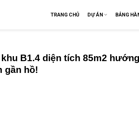
TRANG CHỦ
DỰ ÁN
BẢNG HÀ
 khu B1.4 diện tích 85m2 hướn
 gần hồ!