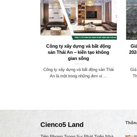
B2.4 – Cơ hội
Công ty xây dựng và bất động
Gi
 và hấp dẫn
sản Thái An – kiến tạo không
202
gian sống
4 mằm trong khu
Công ty xây dựng và bất động sản Thái
Giá
u vực này ...
An là một trong những đơn vị ...
Th
Thông
Cienco5 Land
Tiên Phong Trong Sự Phát Triển Nhà