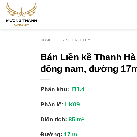
Skip
to
content
HOME
/
LIỀN KỀ THANH HÀ
Bán Liền kề Thanh Hà
đông nam, đường 17m
Phân khu:
B1.4
Phân lô:
LK09
Diện tích:
85
m²
Đường:
17
m