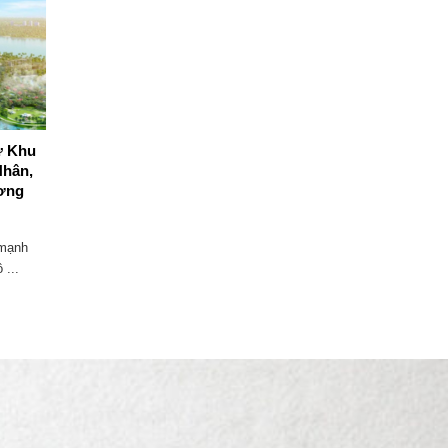
ư Khu
GIỚI THIỆU CÔNG TY CỔ PHẦN
Nhân,
XÂY DỰNG VÀ BẤT ĐỘNG SẢN
ơng
THÁI AN
LỜI GIỚI THIỆU Trong nhịp sống hối
 mạnh
hả và áp lực của thế giới ngày ...
 ...