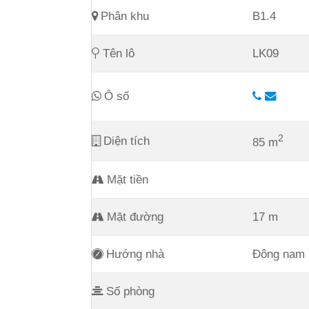
Phân khu
B1.4
Tên lô
LK09
Ô số
2
Diện tích
85 m
Mặt tiền
Mặt đường
17 m
Hướng nhà
Đông nam
Số phòng